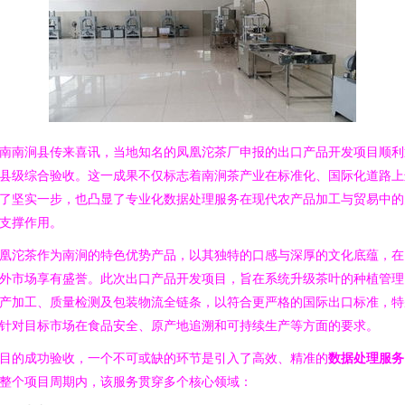
南南涧县传来喜讯，当地知名的凤凰沱茶厂申报的出口产品开发项目顺利
县级综合验收。这一成果不仅标志着南涧茶产业在标准化、国际化道路上
了坚实一步，也凸显了专业化数据处理服务在现代农产品加工与贸易中的
支撑作用。
凰沱茶作为南涧的特色优势产品，以其独特的口感与深厚的文化底蕴，在
外市场享有盛誉。此次出口产品开发项目，旨在系统升级茶叶的种植管理
产加工、质量检测及包装物流全链条，以符合更严格的国际出口标准，特
针对目标市场在食品安全、原产地追溯和可持续生产等方面的要求。
目的成功验收，一个不可或缺的环节是引入了高效、精准的
数据处理服务
整个项目周期内，该服务贯穿多个核心领域：