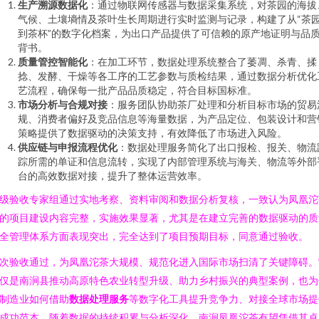
生产溯源数据化
：通过物联网传感器与数据采集系统，对茶园的海拔
气候、土壤墒情及茶叶生长周期进行实时监测与记录，构建了从“茶
到茶杯”的数字化档案，为出口产品提供了可信赖的原产地证明与品
背书。
质量管控智能化
：在加工环节，数据处理系统整合了萎凋、杀青、揉
捻、发酵、干燥等各工序的工艺参数与质检结果，通过数据分析优化
艺流程，确保每一批产品品质稳定，符合目标国标准。
市场分析与合规对接
：服务团队协助茶厂处理和分析目标市场的贸易
规、消费者偏好及竞品信息等海量数据，为产品定位、包装设计和营
策略提供了数据驱动的决策支持，有效降低了市场进入风险。
供应链与申报流程优化
：数据处理服务简化了出口报检、报关、物流
踪所需的单证和信息流转，实现了内部管理系统与海关、物流等外部
台的高效数据对接，提升了整体运营效率。
级验收专家组通过实地考察、资料审阅和数据分析复核，一致认为凤凰沱
的项目建设内容完整，实施效果显著，尤其是在建立完善的数据驱动的质
全管理体系方面表现突出，完全达到了项目预期目标，同意通过验收。
次验收通过，为凤凰沱茶大规模、规范化进入国际市场扫清了关键障碍。
仅是南涧县推动高原特色农业转型升级、助力乡村振兴的典型案例，也为
制造业如何借助
数据处理服务
等数字化工具提升竞争力、对接全球市场提
成功范本。随着数据的持续积累与分析深化，南涧凤凰沱茶有望凭借其卓