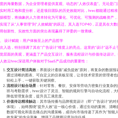
度的海量数据，为企业管理者提供直观、动态的“人效仪表盘”。无论是门
实时用工饱和度分析，还是项目团队的历史效能对比，hrec都能通过精准
据模型，将抽象的人力资本转化为可量化、可优化、可预测的战略资产，
实现了从“人事管理”到“人效赋能”的跃迁。其入选TOP40，正是其在大数
用创新性、实效性方面的突出表现赢得了评委的一致青睐。
、 设计赋能：用户体验至上的产品哲学
次入选，特别强调了其在“广告设计”维度上的亮点。这里的“设计”远不止
觉层面的美观，更涵盖了产品交互设计、服务流程设计与价值传达设计。
人效云hrec深谙用户体验对于SaaS产品成功的重要性：
交互设计简洁高效
：界面设计遵循“减负提效”原则，将复杂的数据报
通过清晰的图表、可自定义的仪表板呈现，让非技术背景的管理者也
轻松上手，一键获取关键洞察。
流程设计贴合场景
：针对零售、餐饮、安保等劳动力密集行业复杂的
班与考勤需求，hrec设计了灵活、智能的规则引擎与自动化流程，大
降低管理复杂度，提升员工满意度。
价值传达精准触达
：其市场传播与品牌视觉设计（即“广告设计”的对
体现），始终围绕“提升人效”这一核心价值，通过生动的案例、清晰
数据可视化和直击痛点的沟通策略，成功向市场传递了其作为“智能
效专家”的专业形象，增强了品牌辨识度与信任感。