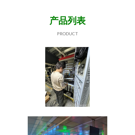
产品列表
PRODUCT