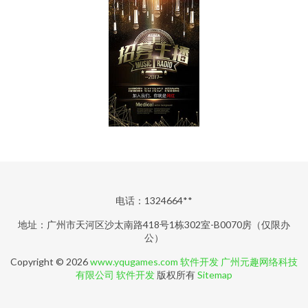
电话：1324664**
地址：广州市天河区沙太南路418号1栋302室-B0070房（仅限办
公）
Copyright © 2026
www.yqugames.com
软件开发
广州元趣网络科技
有限公司
软件开发
版权所有
Sitemap